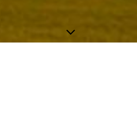
MÄNGELMELDER
Wenn Dir in Kröftel etwas auffällt, das nicht in Ordnung ist,
kannst Du es ganz einfach über den Mängelmelder der
Hochschulstadt Idstein melden. Ob defekte
Straßenbeleuchtung, Schäden an Wegen, volle Mülleimer,
illegale Müllablagerungen, Probleme auf Spielplätzen,
Wildwuchs, Vandalismus oder andere Auffälligkeiten – jede
Meldung hilft, unser Dorf sauber, sicher und lebenswert zu
halten. Die Eingabe dauert nur wenige Minuten und kann von
jeder Bürgerin und jedem Bürger selbst erledigt werden.
Der Mängelmelder ermöglicht eine unkomplizierte Online-