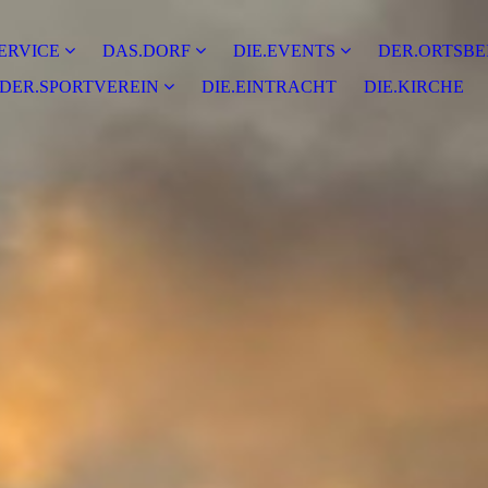
ERVICE
DAS.DORF
DIE.EVENTS
DER.ORTSBE
DER.SPORTVEREIN
DIE.EINTRACHT
DIE.KIRCHE