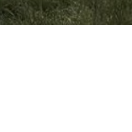
AUFGABEN
... des Ortsbeirates
Ortsbeirat ist ein Verwaltungsorgan einer Stadt 
gesamtgemeindlichen Verwaltung. Ortsbeiräte w
In Hessen können Ortsbeiräte ein eigenes B
Bundesländern vorsehen, dass die Ortschaftsrät
hinaus bis zu einer festgelegten Grenze selbstä
vorgelegt werden.
Die innere Verfassung der Gemeinden und die Au
In Hessen können die Städte und Gemeinden n