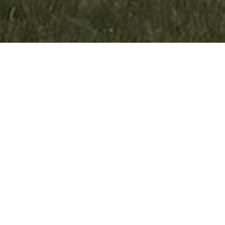
oder Gemeinde. Er vertritt die Interessen der Ortsteile, Stadtteile o
erden in einigen deutschen Bundesländern bei den Kommunalwahlen di
udget zur Verwaltung übertragen bekommen. Die Hauptsatzungen
e den Ausschüssen des Gemeinderats gleichgestellt werden. In diese
ndig beraten werden. Diese müssen dann dem Gemeinderat lediglich zur
fgaben von Stadtbezirken oder Ortsbeiräten sind in den Gemeindeordn
ach § 82 Abs. 1 der Hessischen Gemeindeordnung (HGO) durch Bes