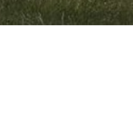
der Teilorte gegenüber der gesamtstädtischen oder
rekt gewählt.
 der Städte und Gemeinden können in einigen
m Fall können Beschlüsse über das eigene Budget
 Abstimmung, nicht aber zur neuerlichen Beratung
ungen der Länder geregelt.
chluss der Gemeindevertretung für ihr Gebiet